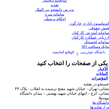
کتابخانه دیجیتال
تغذیه
پذیرش دانشجو بین الملل
سامانه سرو
احکام پرسنلی
وماسیون اداری چارگون
ش حقوقی
مانه آموزش کارکنان
زیابی عملکرد کارکنان
مانه لجستیک
یکروسافت 365
دانشگاه خوارزمی
الوقائع الجامعیه
کی از صفحات را انتخاب کنید
لأخبار
لبیانات
لمؤتمرات
تجو در نقشه
انی: تهران - خیابان شهید مفتح نرسیده به انقلاب - پلاک ۴۳
انی: کرج – انتهای خیابان شهید بهشتی – میدان دانشگاه
وندها
نشگاه ها
ارتخانه ها