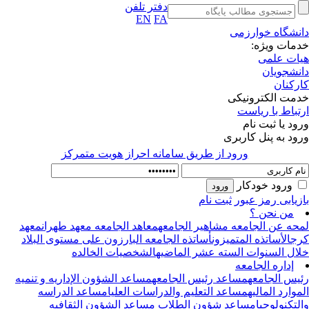
دفتر تلفن
EN
FA
نشگاه خوارزمی
مات ویژه:
ات علمی
نشجویان
رکنان
مت الکترونیکی
تباط با ریاست
ود یا ثبت نام
ود به پنل کاربری
ورود از طريق سامانه احراز هويت متمركز
ورود خودکار
زیابی رمز عبور
ثبت نام
من نحن ؟
حه عن الجامعه
مشاهیر الجامعه
معاهد الجامعه
معهد طهران
معهد
ج
الأساتذه المتمیزون
أساتذه الجامعه البارزون علی مستوی البلاد
ال السنوات السته عشر الماضیه
الشخصیات الخالده
إداره الجامعه
یس الجامعه
مساعد رئیس الجامعه
مساعد الشؤون الإداریه و تنمیه
موارد المالیه
مساعد التعلیم والدراسات العلیا
مساعد الدراسه
لتکنولوجیا
مساعد شؤون الطلاب
مساعد الشؤون الثقافیه