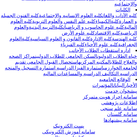
لإجتماعیه
الکلیات
یه الآداب واللغات
کلیه العلوم الإنسانیه والإجتماعیة
کلیه الفنون الجمیله
العمارة
کلیةالکیمیاء
کلیه علم النفس والعلوم التربویة
کلیه العلوم
مالیة
کلیه علوم الحاسوب و الریاضیات
کلیةالتربیه البدنیةوالعلوم
ریاضیة
کلیه الإقتصاد
کلیه علوم الأرض
یه الهندسة
کلیه الإدارة
کلیه القانون و العلوم السیاسیة
کلیةالعلوم
جغرافیة
کلیه علوم الأحیاء
کلیه الفیزیاء
اداره استقطاب الطلاب الأجانب
اه الطلاب الدولیون
السکن الجامعی للطلاب الدولیین
مراکز الصحه
لعلاج للطلاب
المکتبه المرکزیه
استحصال القبول الجامعی
تقدیم
امعه الخوارزمی
استماره الفیزا الدراسیه
استماره التسجیل والمنحه
دراسیه
التکالیف الدراسیه والمساعدات المالیه
الوقائع الجامعیه
أخبار
البیانات
المؤتمرات
شخوان خدمت
مانه احراز هویت متمرکز
لاعات پژوهشی
مانه علم سنجی
مانه گلستان
مانه پیشنهادها
پست الکترونیک
سامانه آموزش الکترونیکی