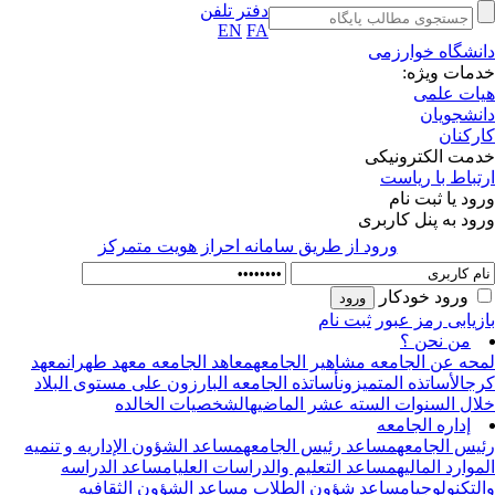
دفتر تلفن
EN
FA
نشگاه خوارزمی
مات ویژه:
ات علمی
نشجویان
رکنان
مت الکترونیکی
تباط با ریاست
ود یا ثبت نام
ود به پنل کاربری
ورود از طريق سامانه احراز هويت متمركز
ورود خودکار
زیابی رمز عبور
ثبت نام
من نحن ؟
حه عن الجامعه
مشاهیر الجامعه
معاهد الجامعه
معهد طهران
معهد
ج
الأساتذه المتمیزون
أساتذه الجامعه البارزون علی مستوی البلاد
ال السنوات السته عشر الماضیه
الشخصیات الخالده
إداره الجامعه
یس الجامعه
مساعد رئیس الجامعه
مساعد الشؤون الإداریه و تنمیه
موارد المالیه
مساعد التعلیم والدراسات العلیا
مساعد الدراسه
لتکنولوجیا
مساعد شؤون الطلاب
مساعد الشؤون الثقافیه