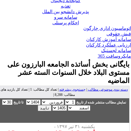
کتابخانه دیجیتال
تغذیه
پذیرش دانشجو بین الملل
سامانه سرو
احکام پرسنلی
وماسیون اداری چارگون
ش حقوقی
مانه آموزش کارکنان
زیابی عملکرد کارکنان
مانه لجستیک
یکروسافت 365
ایگانی بخش
أساتذه الجامعه البارزون علی
ستوی البلاد خلال السنوات السته عشر
لماضیه
دسته بندی موضوعی مطالب
|
جستجوی پیشرفته
| تعداد کل مطالب: 1 | تعداد کل بازدید های
مطالب: 8,288 |
نمایش مطالب منتشر شده از تاریخ
تا تاریخ
یکشنبه ۳۱ تیر ۱۳۹۷ -