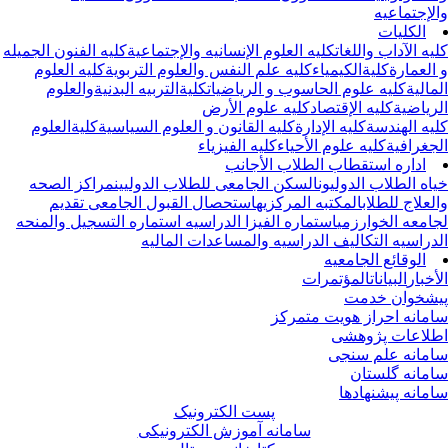
لإجتماعیه
الکلیات
یه الآداب واللغات
کلیه العلوم الإنسانیه والإجتماعیة
کلیه الفنون الجمیله
العمارة
کلیةالکیمیاء
کلیه علم النفس والعلوم التربویة
کلیه العلوم
مالیة
کلیه علوم الحاسوب و الریاضیات
کلیةالتربیه البدنیةوالعلوم
ریاضیة
کلیه الإقتصاد
کلیه علوم الأرض
یه الهندسة
کلیه الإدارة
کلیه القانون و العلوم السیاسیة
کلیةالعلوم
جغرافیة
کلیه علوم الأحیاء
کلیه الفیزیاء
اداره استقطاب الطلاب الأجانب
اه الطلاب الدولیون
السکن الجامعی للطلاب الدولیین
مراکز الصحه
لعلاج للطلاب
المکتبه المرکزیه
استحصال القبول الجامعی
تقدیم
امعه الخوارزمی
استماره الفیزا الدراسیه
استماره التسجیل والمنحه
دراسیه
التکالیف الدراسیه والمساعدات المالیه
الوقائع الجامعیه
أخبار
البیانات
المؤتمرات
شخوان خدمت
مانه احراز هویت متمرکز
لاعات پژوهشی
مانه علم سنجی
مانه گلستان
مانه پیشنهادها
پست الکترونیک
سامانه آموزش الکترونیکی