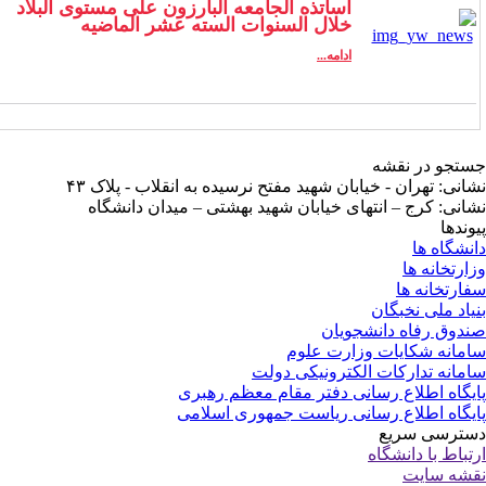
أساتذه الجامعه البارزون علی مستوی البلاد
خلال السنوات السته عشر الماضیه
ادامه...
تجو در نقشه
انی: تهران - خیابان شهید مفتح نرسیده به انقلاب - پلاک ۴۳
انی: کرج – انتهای خیابان شهید بهشتی – میدان دانشگاه
وندها
نشگاه ها
ارتخانه ها
ارتخانه ها
یاد ملی نخبگان
دوق رفاه دانشجویان
مانه شکایات وزارت علوم
مانه تدارکات الکترونیکی دولت
یگاه اطلاع رسانی دفتر مقام معظم رهبری
یگاه اطلاع رسانی ریاست جمهوری اسلامی
ترسی سریع
تباط با دانشگاه
شه سایت