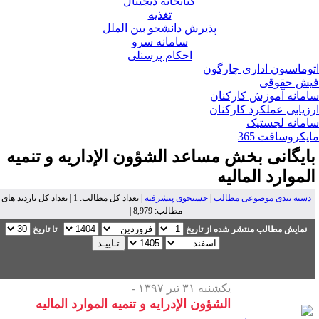
کتابخانه دیجیتال
تغذیه
پذیرش دانشجو بین الملل
سامانه سرو
احکام پرسنلی
وماسیون اداری چارگون
ش حقوقی
مانه آموزش کارکنان
زیابی عملکرد کارکنان
مانه لجستیک
یکروسافت 365
ایگانی بخش
مساعد الشؤون الإداریه و تنمیه
لموارد المالیه
دسته بندی موضوعی مطالب
|
جستجوی پیشرفته
| تعداد کل مطالب: 1 | تعداد کل بازدید های
مطالب: 8,979 |
نمایش مطالب منتشر شده از تاریخ
تا تاریخ
یکشنبه ۳۱ تیر ۱۳۹۷ -
الشؤون الإدرایه و تنمیه الموارد المالیه