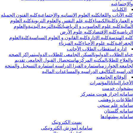
لإجتماعیه
الکلیات
یه الآداب واللغات
کلیه العلوم الإنسانیه والإجتماعیة
کلیه الفنون الجمیله
العمارة
کلیةالکیمیاء
کلیه علم النفس والعلوم التربویة
کلیه العلوم
مالیة
کلیه علوم الحاسوب و الریاضیات
کلیةالتربیه البدنیةوالعلوم
ریاضیة
کلیه الإقتصاد
کلیه علوم الأرض
یه الهندسة
کلیه الإدارة
کلیه القانون و العلوم السیاسیة
کلیةالعلوم
جغرافیة
کلیه علوم الأحیاء
کلیه الفیزیاء
اداره استقطاب الطلاب الأجانب
اه الطلاب الدولیون
السکن الجامعی للطلاب الدولیین
مراکز الصحه
لعلاج للطلاب
المکتبه المرکزیه
استحصال القبول الجامعی
تقدیم
امعه الخوارزمی
استماره الفیزا الدراسیه
استماره التسجیل والمنحه
دراسیه
التکالیف الدراسیه والمساعدات المالیه
الوقائع الجامعیه
أخبار
البیانات
المؤتمرات
شخوان خدمت
مانه احراز هویت متمرکز
لاعات پژوهشی
مانه علم سنجی
مانه گلستان
مانه پیشنهادها
پست الکترونیک
سامانه آموزش الکترونیکی