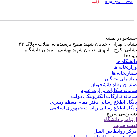
ادامه...
تجو در نقشه
انی: تهران - خیابان شهید مفتح نرسیده به انقلاب - پلاک ۴۳
انی: کرج – انتهای خیابان شهید بهشتی – میدان دانشگاه
وندها
نشگاه ها
ارتخانه ها
ارتخانه ها
یاد ملی نخبگان
دوق رفاه دانشجویان
مانه شکایات وزارت علوم
مانه تدارکات الکترونیکی دولت
یگاه اطلاع رسانی دفتر مقام معظم رهبری
یگاه اطلاع رسانی ریاست جمهوری اسلامی
ترسی سریع
تباط با دانشگاه
شه سایت
کز روابط بین الملل
کز فناوری اطلاعات و ارتباطات