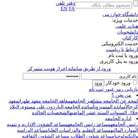
دفتر تلفن
EN
FA
نشگاه خوارزمی
مات ویژه:
ات علمی
نشجویان
رکنان
مت الکترونیکی
تباط با ریاست
ود یا ثبت نام
ود به پنل کاربری
ورود از طريق سامانه احراز هويت متمركز
ورود خودکار
زیابی رمز عبور
ثبت نام
من نحن ؟
حه عن الجامعه
مشاهیر الجامعه
معاهد الجامعه
معهد طهران
معهد
ج
الأساتذه المتمیزون
أساتذه الجامعه البارزون علی مستوی البلاد
ال السنوات السته عشر الماضیه
الشخصیات الخالده
إداره الجامعه
یس الجامعه
مساعد رئیس الجامعه
مساعد الشؤون الإداریه و تنمیه
موارد المالیه
مساعد التعلیم والدراسات العلیا
مساعد الدراسه
لتکنولوجیا
مساعد شؤون الطلاب
مساعد الشؤون الثقافیه