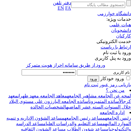
دفتر تلفن
EN
FA
نشگاه خوارزمی
مات ویژه:
ات علمی
نشجویان
رکنان
مت الکترونیکی
تباط با ریاست
ود یا ثبت نام
ود به پنل کاربری
ورود از طريق سامانه احراز هويت متمركز
ورود خودکار
زیابی رمز عبور
ثبت نام
من نحن ؟
حه عن الجامعه
مشاهیر الجامعه
معاهد الجامعه
معهد طهران
معهد
ج
الأساتذه المتمیزون
أساتذه الجامعه البارزون علی مستوی البلاد
ال السنوات السته عشر الماضیه
الشخصیات الخالده
إداره الجامعه
یس الجامعه
مساعد رئیس الجامعه
مساعد الشؤون الإداریه و تنمیه
موارد المالیه
مساعد التعلیم والدراسات العلیا
مساعد الدراسه
لتکنولوجیا
مساعد شؤون الطلاب
مساعد الشؤون الثقافیه