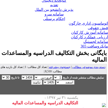
کتابخانه دیجیتال
تغذیه
پذیرش دانشجو بین الملل
سامانه سرو
احکام پرسنلی
وماسیون اداری چارگون
ش حقوقی
مانه آموزش کارکنان
زیابی عملکرد کارکنان
مانه لجستیک
یکروسافت 365
ایگانی بخش
التکالیف الدراسیه والمساعدات
لمالیه
دسته بندی موضوعی مطالب
|
جستجوی پیشرفته
| تعداد کل مطالب: 1 | تعداد کل بازدید های
مطالب: 8,510 |
نمایش مطالب منتشر شده از تاریخ
تا تاریخ
یکشنبه ۳۱ تیر ۱۳۹۷ -
التکالیف الدراسیه والمساعدات المالیه