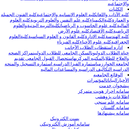
لإجتماعیه
الکلیات
یه الآداب واللغات
کلیه العلوم الإنسانیه والإجتماعیة
کلیه الفنون الجمیله
العمارة
کلیةالکیمیاء
کلیه علم النفس والعلوم التربویة
کلیه العلوم
مالیة
کلیه علوم الحاسوب و الریاضیات
کلیةالتربیه البدنیةوالعلوم
ریاضیة
کلیه الإقتصاد
کلیه علوم الأرض
یه الهندسة
کلیه الإدارة
کلیه القانون و العلوم السیاسیة
کلیةالعلوم
جغرافیة
کلیه علوم الأحیاء
کلیه الفیزیاء
اداره استقطاب الطلاب الأجانب
اه الطلاب الدولیون
السکن الجامعی للطلاب الدولیین
مراکز الصحه
لعلاج للطلاب
المکتبه المرکزیه
استحصال القبول الجامعی
تقدیم
امعه الخوارزمی
استماره الفیزا الدراسیه
استماره التسجیل والمنحه
دراسیه
التکالیف الدراسیه والمساعدات المالیه
الوقائع الجامعیه
أخبار
البیانات
المؤتمرات
شخوان خدمت
مانه احراز هویت متمرکز
لاعات پژوهشی
مانه علم سنجی
مانه گلستان
مانه پیشنهادها
پست الکترونیک
سامانه آموزش الکترونیکی