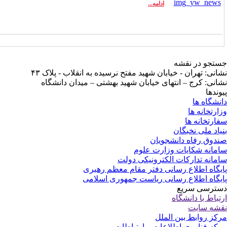
ادامه...
تجو در نقشه
انی: تهران - خیابان شهید مفتح نرسیده به انقلاب - پلاک ۴۳
انی: کرج – انتهای خیابان شهید بهشتی – میدان دانشگاه
وندها
نشگاه ها
ارتخانه ها
ارتخانه ها
یاد ملی نخبگان
دوق رفاه دانشجویان
مانه شکایات وزارت علوم
مانه تدارکات الکترونیکی دولت
یگاه اطلاع رسانی دفتر مقام معظم رهبری
یگاه اطلاع رسانی ریاست جمهوری اسلامی
ترسی سریع
تباط با دانشگاه
شه سایت
کز روابط بین الملل
کز فناوری اطلاعات و ارتباطات