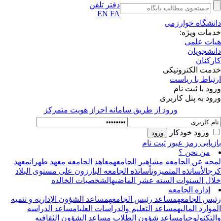
دفتر تلفن
EN
FA
نشگاه خوارزمی
مات ویژه:
ات علمی
نشجویان
رکنان
مت الکترونیکی
تباط با ریاست
ود یا ثبت نام
ود به پنل کاربری
ورود از طريق سامانه احراز هويت متمركز
ورود خودکار
زیابی رمز عبور
ثبت نام
من نحن ؟
حه عن الجامعه
مشاهیر الجامعه
معاهد الجامعه
معهد طهران
معهد
ج
الأساتذه المتمیزون
أساتذه الجامعه البارزون علی مستوی البلاد
ال السنوات السته عشر الماضیه
الشخصیات الخالده
إداره الجامعه
یس الجامعه
مساعد رئیس الجامعه
مساعد الشؤون الإداریه و تنمیه
موارد المالیه
مساعد التعلیم والدراسات العلیا
مساعد الدراسه
لتکنولوجیا
مساعد شؤون الطلاب
مساعد الشؤون الثقافیه