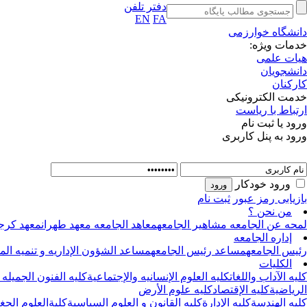
دفتر تلفن
EN
FA
دانشگاه خوارزمی
خدمات ویژه:
هیات علمی
دانشجویان
کارکنان
خدمت الکترونیکی
ارتباط با ریاست
ورود یا ثبت نام
ورود به پنل کاربری
ورود خودکار
بازیابی رمز عبور
ثبت نام
من نحن ؟
لمحه عن الجامعه
مشاهیر الجامعه
معاهد الجامعه
معهد طهران
معهد کرج
إداره الجامعه
رئیس الجامعه
مساعد رئیس الجامعه
مساعد الشؤون الإداریه و تنمیه الموا
الکلیات
کلیه الآداب واللغات
کلیه العلوم الإنسانیه والإجتماعیة
کلیه الفنون الجمیله 
الریاضیة
کلیه الإقتصاد
کلیه علوم الأرض
کلیه الهندسة
کلیه الإدارة
کلیه القانون و العلوم السیاسیة
کلیةالعلوم الجغ