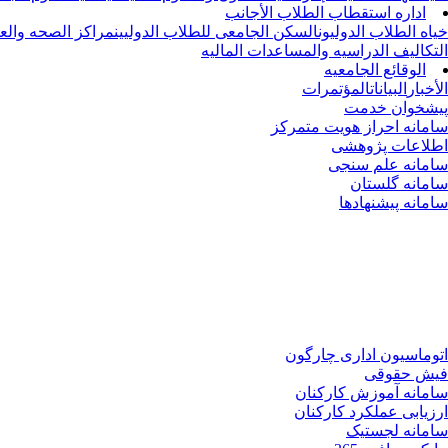
اداره استقطاب الطلاب الأجانب
خیاه الطلاب الدولیون
السکن الجامعی للطلاب الدولیین
مراکز الصحه والعل
التکالیف الدراسیه والمساعدات المالیه
الوقائع الجامعیه
الأخبار
البیانات
المؤتمرات
پیشخوان خدمت
سامانه احراز هویت متمرکز
اطلاعات پژوهشی
سامانه علم سنجی
سامانه گلستان
سامانه پیشنهادها
اتوماسیون اداری چارگون
فیش حقوقی
سامانه آموزش کارکنان
ارزیابی عملکرد کارکنان
سامانه لجستیک