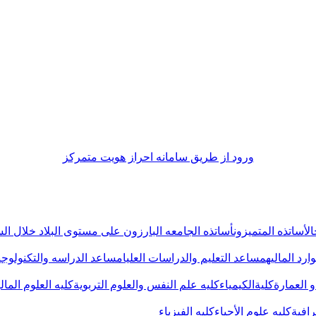
ورود از طريق سامانه احراز هويت متمركز
الأساتذه المتمیزون
أساتذه الجامعه البارزون علی مستوی البلاد خلال ا
رد المالیه
مساعد التعلیم والدراسات العلیا
مساعد الدراسه والتکنولوجی
و العمارة
کلیةالکیمیاء
کلیه علم النفس والعلوم التربویة
کلیه العلوم المال
رافیة
کلیه علوم الأحیاء
کلیه الفیزیاء