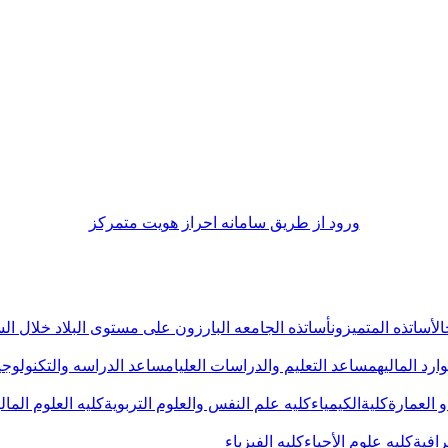
ورود از طريق سامانه احراز هويت متمركز
الأساتذه المتمیزون
أساتذه الجامعه البارزون علی مستوی البلاد خلال ا
رد المالیه
مساعد التعلیم والدراسات العلیا
مساعد الدراسه والتکنولوجی
و العمارة
کلیةالکیمیاء
کلیه علم النفس والعلوم التربویة
کلیه العلوم المال
رافیة
کلیه علوم الأحیاء
کلیه الفیزیاء