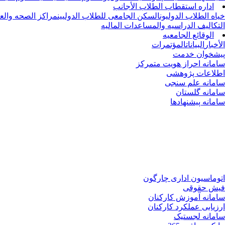
اداره استقطاب الطلاب الأجانب
خیاه الطلاب الدولیون
السکن الجامعی للطلاب الدولیین
مراکز الصحه والعل
التکالیف الدراسیه والمساعدات المالیه
الوقائع الجامعیه
الأخبار
البیانات
المؤتمرات
پیشخوان خدمت
سامانه احراز هویت متمرکز
اطلاعات پژوهشی
سامانه علم سنجی
سامانه گلستان
سامانه پیشنهادها
اتوماسیون اداری چارگون
فیش حقوقی
سامانه آموزش کارکنان
ارزیابی عملکرد کارکنان
سامانه لجستیک