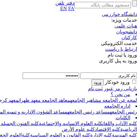
دفتر تلفن
EN
FA
دانشگاه خوارزمی
خدمات ویژه:
هیات علمی
دانشجویان
کارکنان
خدمت الکترونیکی
ارتباط با ریاست
ورود یا ثبت نام
ورود به پنل کاربری
ورود خودکار
بازیابی رمز عبور
ثبت نام
من نحن ؟
لمحه عن الجامعه
مشاهیر الجامعه
معاهد الجامعه
معهد طهران
معهد کرج
إداره الجامعه
رئیس الجامعه
مساعد رئیس الجامعه
مساعد الشؤون الإداریه و تنمیه الموا
الکلیات
کلیه الآداب واللغات
کلیه العلوم الإنسانیه والإجتماعیة
کلیه الفنون الجمیله 
الریاضیة
کلیه الإقتصاد
کلیه علوم الأرض
کلیه الهندسة
کلیه الإدارة
کلیه القانون و العلوم السیاسیة
کلیةالعلوم الجغ