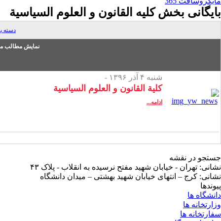
مایکروسافت 365
بایگانی بخش
کلیه القانون و العلوم السیاسیة
دسته ب
نمایش مطالب من
شنبه ۴ آذر ۱۳۹۶ -
کلیة القانون و العلوم السیاسیة
ادامه...
جستجو در نقشه
نشانی: تهران - خیابان شهید مفتح نرسیده به انقلاب - پلاک ۴۳
نشانی: کرج – انتهای خیابان شهید بهشتی – میدان دانشگاه
پیوندها
دانشگاه ها
وزارتخانه ها
سفارتخانه ها